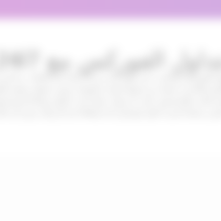
؟لماذا تتداول الفوركس مع
انوية والنادرة. استفد من فروق أسعار منخفضة، ودون عمولة، وتنفيذ فا
كس الجدد والمحترفين على حد سواء. سواء كنت تتداول يوميًا أو باستراتي