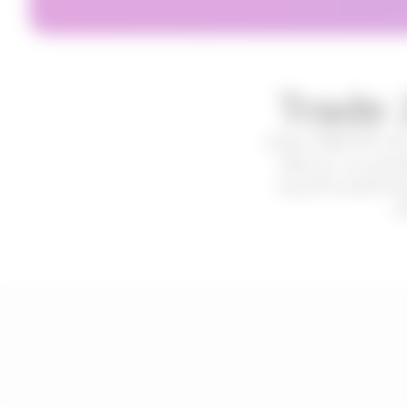
يتيح لك Trade 24/7 الوصول المباشر إلى سوق الفوركس العالمي، حيث يوفر أكثر من 50 زوجًا من العملات، بما في ذلك
ئق السرعة، مما يجعله
جية المضاربة السريعة،