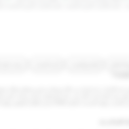
 التداول
الإيداع والسحب
إدارة الحساب
منصة تداول 
إمارات؟
ني في الإمارات عند إجرائه من خلال وسيط مرخص ومنظم بشكل صحيح.
وفير بيئة تداول آمنة، لذلك يجب على المتداولين اختيار منصات تلتزم با