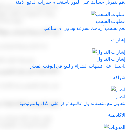
قم بتمويل حسابك على الفور باستخدام خيارات الدفع الآمنة.
وبيانات السوق في الوقت الفع
وتوفر أيضاً أدوات أساسية لتحليل السوق وإدارة المخاطر، مما يجعلها مناسبة لكل من المتداولين الجدد وذوي الخبرة.
عمليات السحب
قم بسحب أرباحك بسرعة وبدون أي متاعب.
كيف أختار وسيط فوركس موثوقاً
إشارات
عند اختيار وسيط فوركس في 
إشارات التداول
توفر Trade 24/7 إمكانية الوصول إلى منصة MT5، وشروط تداول تنافسية، والوصول إلى أسواق متعددة لتداول الفوركس.
احصل على تنبيهات الشراء والبيع في الوقت الفعلي.
هل يمكن للمقيمين في الإمارات فتح حساب تداول فوركس مع Trade 24/7؟
شراكة
نعم، يمكن للمقيمين في الإمارا
انضم
تعاون مع منصة تداول عالمية تركز على الأداء والموثوقية.
ما هي منصة التداول التي توفرها Trade 24/7 لتداول الفوركس؟
الأكاديمية
البيانية المتقدمة، والمؤش