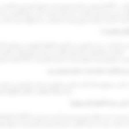
لي، وشروط تداول تنافسية. كما تعمل المنصة على جميع الأجهزة، مما 
 في الإمارات؟
الإمارات، يجب التحقق من الالتزام باللوائح التنظيمية، وشفافية الأس
التعامل مع الأموال. كما يُنصح بالتأكد من توفر أزواج العملات العالمية وخدمة عملاء سريعة الاستجابة.
ت الذين يستوفون الحد الأدنى للعمر ويكملون إجراءات التحقق من الح
Trade 24/7، وذلك وفقاً لمتطلبات الأهلية واللوائح التنظيمية المعمول بها.
رات الفنية، وسرعة تنفيذ الأوامر. تتيح للمتداولين الوصول إلى أسواق 