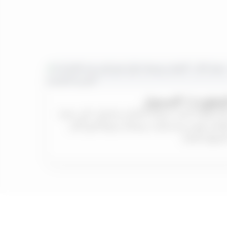
طوة 1: التسجيل
أنشئ حسابك المجاني واحصل على منصة Trade 24/7
كاملة. إنها سريعة وآمنة، وتمنحك وصولاً فورياً إلى