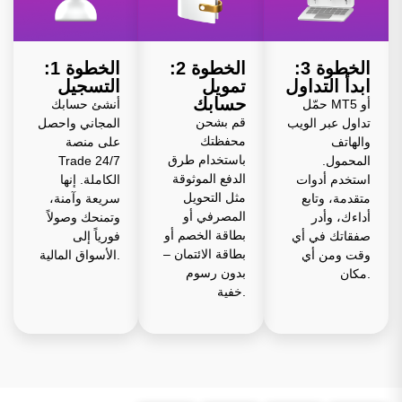
الخطوة 3:
الخطوة 2:
الخطوة 1:
ابدأ التداول
تمويل
التسجيل
حسابك
حمّل MT5 أو
أنشئ حسابك
قم بشحن
تداول عبر الويب
المجاني واحصل
محفظتك
والهاتف
على منصة
باستخدام طرق
المحمول.
Trade 24/7
الدفع الموثوقة
استخدم أدوات
الكاملة. إنها
مثل التحويل
متقدمة، وتابع
سريعة وآمنة،
المصرفي أو
أداءك، وأدر
وتمنحك وصولاً
بطاقة الخصم أو
صفقاتك في أي
فورياً إلى
بطاقة الائتمان –
وقت ومن أي
الأسواق المالية.
بدون رسوم
مكان.
خفية.