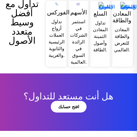
تداول مع
أفضل
الأسهم
الفوركس
المعادن
السلع
وسيط
والطاقة
استثمر
تداول
تداول
في
أزواج
متعدد
المعادن
المعادن
الشركات
العملات
والطاقة
الثمينة
الأصول
الرائدة
الرئيسية
للتعرض
وأصول
في
والثانوية
العالمي.
الطاقة.
السوق
والغريبة.
العالمية.
هل أنت مستعد للتداول؟
افتح حسابك