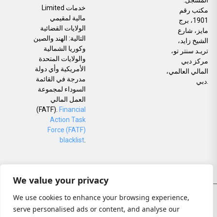
Limited خدمات
مكتب رقم
مالية لمقيمي
1901، برج
الولايات القضائية
مايز، شارع
التالية: الهند والصين
الشيخ زايد،
وكوريا الشمالية
تريـد سنتر تو،
والولايات المتحدة
مركز دبي
الأمريكية وأي دولة
المالي العالمي،
مدرجة في القائمة
دبي.
السوداء لمجموعة
العمل المالي
(FATF).
Financial
Action Task
Force (FATF)
blacklist
.
We value your privacy
© جميع الحقوق محفوظة
We use cookies to enhance your browsing experience,
سياسة الخصوصية
serve personalised ads or content, and analyse our