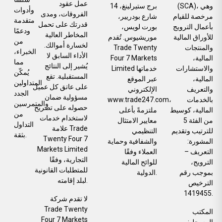
عمل عقود
(SCA)، وهي
برج ستيرلينغ، 14
وأدوات
الفروقات، ومدى
مرخصة للقيام
شارع بودريير،
متقدمة
قدرتك على تحمل
بأعمال الترويج
بورت لويس،
ودعمًا
المخاطر العالية
للأوراق المالية
موريشيوس. تُقدم
من
لخسارة أموالك.
والمنتجات
Trade Twenty
الخبراء،
الأداء السابق لا
المالية،
Four 7 Markets
مما
يُشير إلى النتائج
والاستشارات
Limited خدماتها
يُمكّن
المستقبلية. تقع
المالية،
عبر الموقع
المتداولين
على عاتق كل عميل
والتعريف
الإلكتروني
الجدد
مسؤولية ضمان
بالخدمات
www.trade247.com،
والمتمرسين
حصوله على تصريح
المالية، كوسيط
ملتزمةً بأعلى
من
لاستخدام خدمات
من الفئة 5
معايير الامتثال
التداول
علامة Trade
للترتيب وتقديم
التنظيمي
بثقة.
Twenty Four 7
المشورة:
والشفافية وحماية
Markets Limited
التعريف –
العملاء وفقًا
التجارية، وفقًا
الترويج،
للوائح المالية
للمتطلبات القانونية
بموجب رقم
الدولية.
لبلد إقامته.
الترخيص
1419455.
لا تقدم شركة
Trade Twenty
المكتب
Four 7 Markets
المسجل: