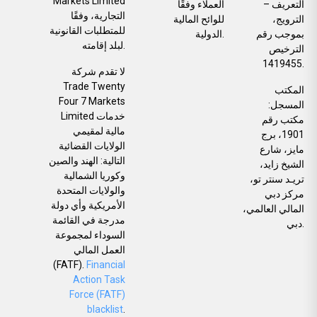
Markets Limited
التعريف –
العملاء وفقًا
التجارية، وفقًا
الترويج،
للوائح المالية
للمتطلبات القانونية
بموجب رقم
الدولية.
لبلد إقامته.
الترخيص
1419455.
لا تقدم شركة
Trade Twenty
المكتب
Four 7 Markets
المسجل:
Limited خدمات
مكتب رقم
مالية لمقيمي
1901، برج
الولايات القضائية
مايز، شارع
التالية: الهند والصين
الشيخ زايد،
وكوريا الشمالية
تريـد سنتر تو،
والولايات المتحدة
مركز دبي
الأمريكية وأي دولة
المالي العالمي،
مدرجة في القائمة
دبي.
السوداء لمجموعة
العمل المالي
(FATF).
Financial
Action Task
Force (FATF)
blacklist
.