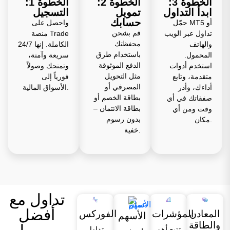
الخطوة 3:
الخطوة 2:
الخطوة 1:
ابدأ التداول
تمويل
التسجيل
حسابك
حمّل MT5 أو
واحصل على
قم بشحن
تداول عبر الويب
منصة Trade
محفظتك
والهاتف
24/7 الكاملة. إنها
باستخدام طرق
المحمول.
سريعة وآمنة،
الدفع الموثوقة
استخدم أدوات
وتمنحك وصولاً
مثل التحويل
متقدمة، وتابع
فورياً إلى
المصرفي أو
أداءك، وأدر
الأسواق المالية.
بطاقة الخصم أو
صفقاتك في أي
بطاقة الائتمان –
وقت ومن أي
بدون رسوم
مكان.
خفية.
تداول مع
أفضل
المعادن
المؤشرات
الفوركس
الأسهم
والطاقة
تتبع أهم
تداول