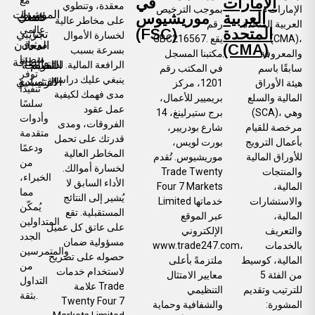
الإمارات
في
معقدة، وتنطوي
الإمارات
بموجب الترخيص
المؤشرات
وسيط
العربية
موريشيوس
اتصل
حساب
على مخاطر عالية
العربية المتحدة
رقم
عالمي
المتحدة
(FSC)
بنا
تجريبي
لخسارة الأموال
(CMA)،
GBC216567. يقع
موثوق.
المعادن
(CMA)
بسرعة بسبب
والمعروفة
مكتبنا المسجل
منصتنا
والطاقة
التقويم
الصفحة
الرافعة المالية. لذا،
سابقًا باسم
في المكتب رقم
توفر
ينبغي عليك دراسة
الرئيسية
الاقتصادي
هيئة الأوراق
1201، مركز
تنفيذًا
مدى فهمك لكيفية
المالية والسلع
بريميير للأعمال،
سلسًا
عمل عقود
(SCA)، وهي
برج ستيرلينغ، 14
وأدوات
الفروقات، ومدى
مرخصة للقيام
شارع بودريير،
متقدمة
قدرتك على تحمل
بأعمال الترويج
بورت لويس،
ودعمًا
المخاطر العالية
للأوراق المالية
موريشيوس. تُقدم
من
لخسارة أموالك.
والمنتجات
Trade Twenty
الخبراء،
الأداء السابق لا
المالية،
Four 7 Markets
مما
يُشير إلى النتائج
والاستشارات
Limited خدماتها
يُمكّن
المستقبلية. تقع
المالية،
عبر الموقع
المتداولين
على عاتق كل عميل
والتعريف
الإلكتروني
الجدد
مسؤولية ضمان
بالخدمات
www.trade247.com،
والمتمرسين
حصوله على تصريح
المالية، كوسيط
ملتزمةً بأعلى
من
لاستخدام خدمات
من الفئة 5
معايير الامتثال
التداول
علامة Trade
للترتيب وتقديم
التنظيمي
بثقة.
Twenty Four 7
المشورة:
والشفافية وحماية