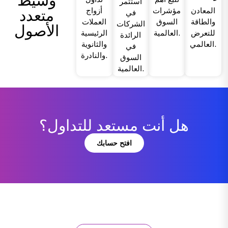
وسيط
استثمر
المعادن
مؤشرات
أزواج
متعدد
في
والطاقة
السوق
العملات
الشركات
الأصول
للتعرض
العالمية.
الرئيسية
الرائدة
العالمي.
والثانوية
في
والنادرة.
السوق
العالمية.
هل أنت مستعد للتداول؟
افتح حسابك