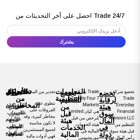
احصل على آخر التحديثات من Trade 24/7
المعلومات
تحذير
شركة
تجارة
التمويل
الأسواق
تخضع شركة
شركة Trade
تحذير من المخاطر
تخضع
تخضع
التنظيمية
من
Twenty Four 7
Trade
لرقابة
للتنظيم
تنطوي عقود
المخاطر
Everyday
Markets
نوع
معلومات
إيداع
الفوركس
هيئة
من
استمتع
الفروقات على
Financial
Limited هي كيان
عنا
الحساب
سوق
قبل
بتداول
مخاطر كبيرة، وقد
Advisors LLC
مُرخص من قبل
عمليات
الأسهم
المال
هيئة
سريع
لا تكون مناسبة
للتنظيم من
هيئة الخدمات
الأسئلة
منصات
السحب
في
الخدمات
وآمن
لجميع المستثمرين.
قبل هيئة سوق
المالية في
السلع
دولة
المالية
وموثوق
الشائعة
التداول
فهي أدوات مالية
رأس المال في
موريشيوس
مع